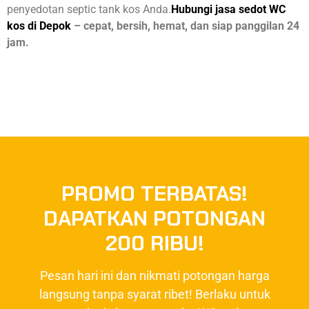
penyedotan septic tank kos Anda.
Hubungi jasa sedot WC
kos di Depok
– cepat, bersih, hemat, dan siap panggilan 24
jam.
PROMO TERBATAS!
DAPATKAN POTONGAN
200 RIBU!
Pesan hari ini dan nikmati potongan harga
langsung tanpa syarat ribet! Berlaku untuk