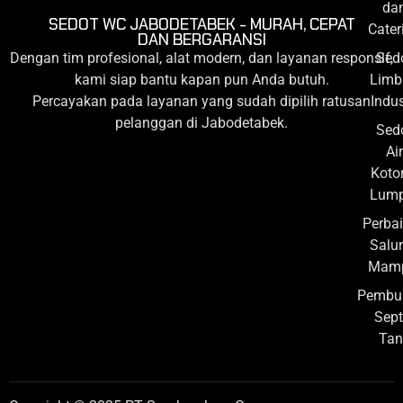
da
SEDOT WC JABODETABEK - MURAH, CEPAT
Cater
DAN BERGARANSI
Sed
Dengan tim profesional, alat modern, dan layanan responsif,
Limb
kami siap bantu kapan pun Anda butuh.
Indus
Percayakan pada layanan yang sudah dipilih ratusan
pelanggan di Jabodetabek.
Sed
Air
Koto
Lump
Perba
Salu
Mamp
Pembu
Sept
Tan