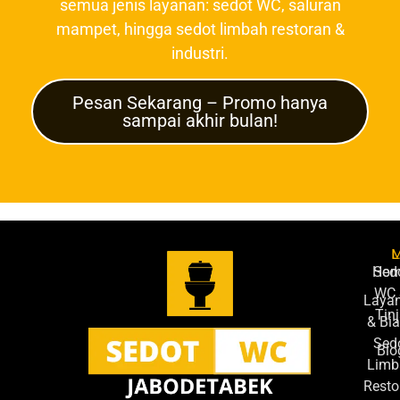
semua jenis layanan: sedot WC, saluran
mampet, hingga sedot limbah restoran &
industri.
Pesan Sekarang – Promo hanya
sampai akhir bulan!
L
Ho
Sed
WC 
Laya
Tin
& Bi
Sed
Blo
Limb
Resto