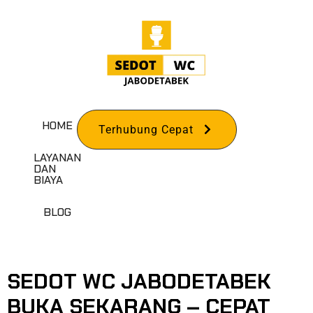
HOME
Terhubung Cepat
LAYANAN
DAN
BIAYA
TAG:
SEDOT WC
BLOG
JAKARTA
SEDOT WC JABODETABEK
BUKA SEKARANG – CEPAT