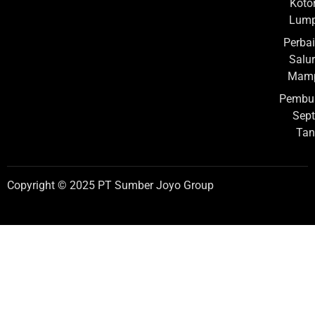
Koto
Lump
Perba
Salu
Mamp
Pembu
Sept
Tan
Copyright © 2025 PT Sumber Joyo Group