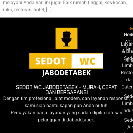
melayani Anda hari ini juga! Baik rumah tinggal, kos-kosan,
ruko, restoran, hotel, […]
L
Ho
Sed
WC 
Laya
Tin
& Bi
Sed
Blo
Limb
Resto
da
Cater
SEDOT WC JABODETABEK - MURAH, CEPAT
DAN BERGARANSI
Sed
Dengan tim profesional, alat modern, dan layanan responsif,
Limb
kami siap bantu kapan pun Anda butuh.
Indus
Percayakan pada layanan yang sudah dipilih ratusan
pelanggan di Jabodetabek.
Sed
Air