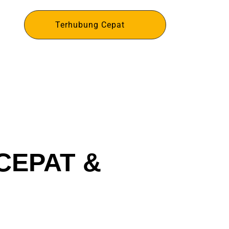
WC
Terhubung Cepat
K
CEPAT &