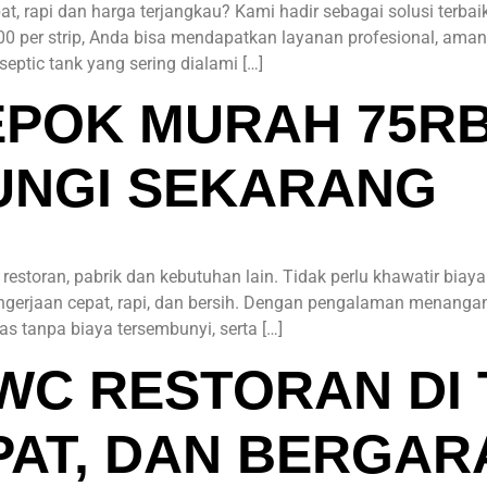
, rapi dan harga terjangkau? Kami hadir sebagai solusi terbaik
0 per strip, Anda bisa mendapatkan layanan profesional, aman
septic tank yang sering dialami […]
POK MURAH 75RB 
UNGI SEKARANG
restoran, pabrik dan kebutuhan lain. Tidak perlu khawatir bia
gerjaan cepat, rapi, dan bersih. Dengan pengalaman menangan
s tanpa biaya tersembunyi, serta […]
 WC RESTORAN DI
EPAT, DAN BERGAR