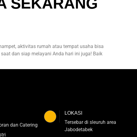
A SEKARANG
ampet, aktivitas rumah atau tempat usaha bisa
aat dan siap melayani Anda hari ini juga! Baik
LOKASI
Tersebar di sleuruh area
oran dan Catering
Jabodetabek
tri