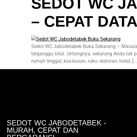
SEDOT WC J
– CEPAT DAT
Sedot WC Jabodetabek Buka Sekarang – Masalah 
terganggu total. Untungnya, sekarang Anda tak p
rumah tinggal, kos-kosan, ruko, restoran, hotel, […
SEDOT WC JABODETABEK -
MURAH, CEPAT DAN