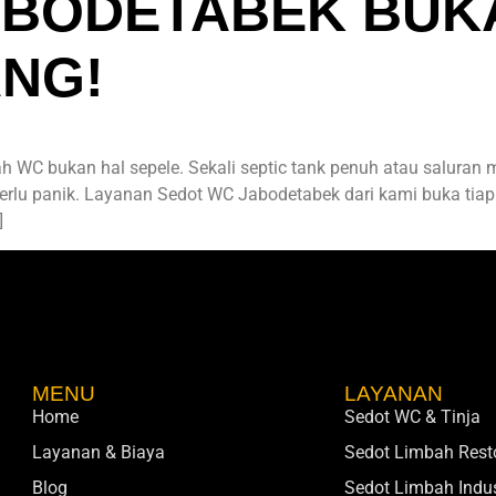
ABODETABEK BUK
ANG!
WC bukan hal sepele. Sekali septic tank penuh atau saluran m
erlu panik. Layanan Sedot WC Jabodetabek dari kami buka tiap s
]
MENU
LAYANAN
Home
Sedot WC & Tinja
Layanan & Biaya
Sedot Limbah Rest
Blog
Sedot Limbah Indus