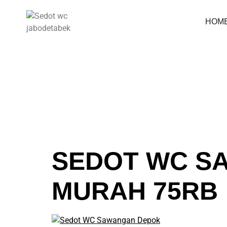
TAG:
HOM
JABO
SEDOT WC S
MURAH 75RB