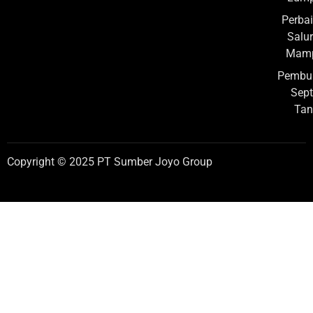
Perba
Salu
Mamp
Pembu
Sept
Tan
Copyright © 2025 PT Sumber Joyo Group