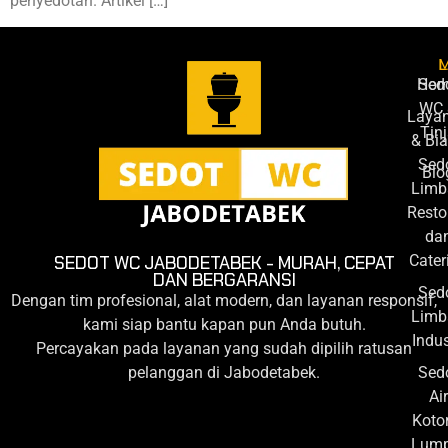
penyedotan. Artikel […]
L
Ho
Sed
WC 
Laya
Tin
& Bi
Sed
Blo
Limb
Resto
da
Cater
SEDOT WC JABODETABEK - MURAH, CEPAT
DAN BERGARANSI
Sed
Dengan tim profesional, alat modern, dan layanan responsif,
Limb
kami siap bantu kapan pun Anda butuh.
Indus
Percayakan pada layanan yang sudah dipilih ratusan
pelanggan di Jabodetabek.
Sed
Air
Koto
Lump