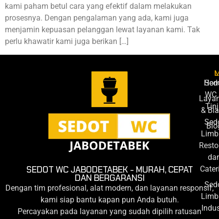
kami paham betul cara yang efektif dalam melakukan
prosesnya. Dengan pengalaman yang ada, kami juga
menjamin kepuasan pelanggan lewat layanan kami. Tak
perlu khawatir kami juga berikan […]
L
Ho
Sed
WC 
Laya
Tin
& Bi
Sed
Blo
Limb
Resto
da
Cater
SEDOT WC JABODETABEK - MURAH, CEPAT
DAN BERGARANSI
Sed
Dengan tim profesional, alat modern, dan layanan responsif,
Limb
kami siap bantu kapan pun Anda butuh.
Indus
Percayakan pada layanan yang sudah dipilih ratusan