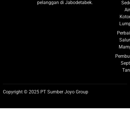
pelanggan di Jabodetabek.
Sed
Air
Koto
Lump
Perba
Salu
Mamp
Pembu
Sept
Tan
Copyright © 2025 PT Sumber Joyo Group